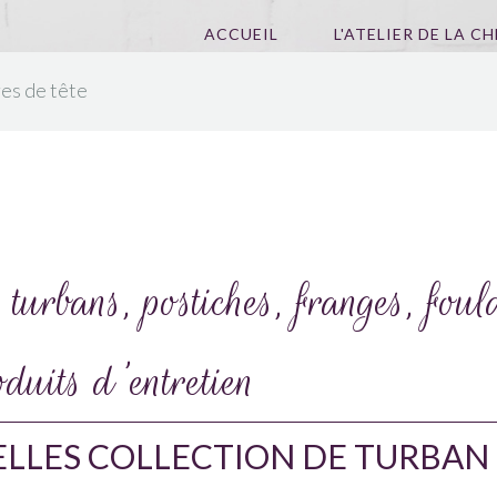
ACCUEIL
L'ATELIER DE LA C
res de tête
urbans, postiches, franges, foul
oduits d'entretien
ELLES COLLECTION DE TURBA