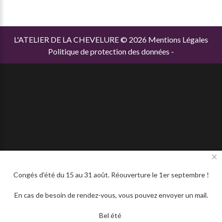
L'ATELIER DE LA CHEVELURE
©
2026
Mentions Légales
Politique de protection des données
-
×
Congés d'été du 15 au 31 août. Réouverture le 1er septembre !
En cas de besoin de rendez-vous, vous pouvez envoyer un mail.
Bel été